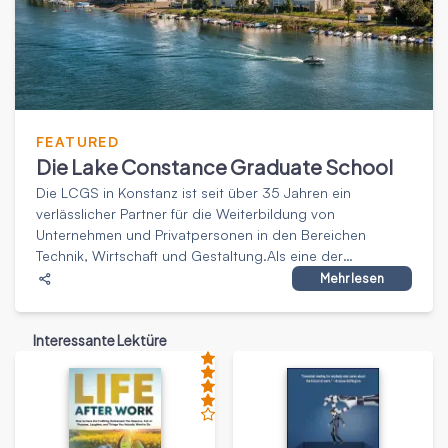
FEATURED
Die Lake Constance Graduate School
Die LCGS in Konstanz ist seit über 35 Jahren ein
verlässlicher Partner für die Weiterbildung von
Unternehmen und Privatpersonen in den Bereichen
Technik, Wirtschaft und Gestaltung.Als eine der
führenden Weiterbildungsinstitutionen bietet das LCGS
Mehr lesen
ein umfangreiches Programm mit hohem Praxisbezug für
alle Altersgruppen.Für Mid-Career-Professionals werden
Interessante Lektüre
kompakte Kurse zu aktuellen Themen angeboten, wie
z.B.:Digitale
TransformationTechnologieNachhaltigkeitFührung und
InternationalisierungDaten, Regulierung und
RechtZusätzlich bietet der Studiengang zwei
viersemestrige Masterstudiengänge mit den