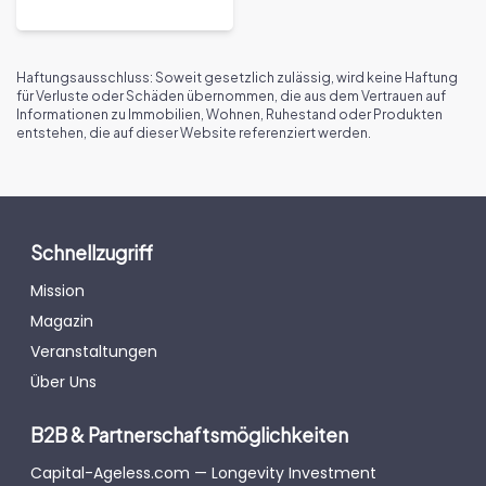
customers
Haftungsausschluss: Soweit gesetzlich zulässig, wird keine Haftung
für Verluste oder Schäden übernommen, die aus dem Vertrauen auf
Informationen zu Immobilien, Wohnen, Ruhestand oder Produkten
entstehen, die auf dieser Website referenziert werden.
Schnellzugriff
Mission
Magazin
Veranstaltungen
Über Uns
B2B & Partnerschaftsmöglichkeiten
Capital-Ageless.com — Longevity Investment