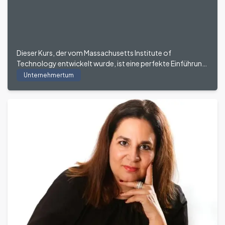
Dieser Kurs, der vom Massachusetts Institute of
Technology entwickelt wurde, ist eine perfekte Einführung
für angehende Unternehmer.
Unternehmertum