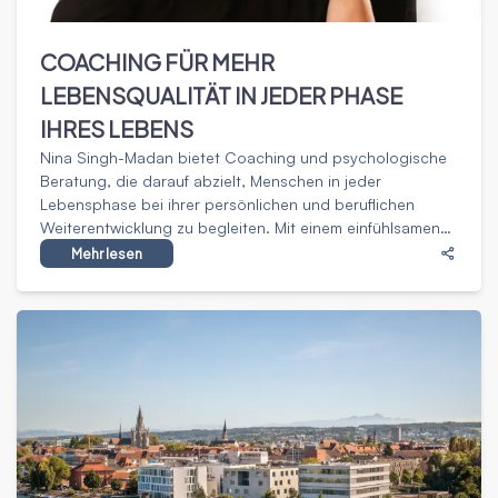
COACHING FÜR MEHR
LEBENSQUALITÄT IN JEDER PHASE
IHRES LEBENS
Nina Singh-Madan bietet Coaching und psychologische
Beratung, die darauf abzielt, Menschen in jeder
Lebensphase bei ihrer persönlichen und beruflichen
Weiterentwicklung zu begleiten. Mit einem einfühlsamen
und lösungsorientierten Ansatz unterstützt sie bei
Mehr lesen
Themen wie Stressbewältigung, Resilienz, Work-Life-
Balance und Selbstfindung. Ihr Ziel ist es, neue
Perspektiven zu eröffnen und individuelle Potenziale zu
entfalten.https://www.privatpraxis-
ninasinghmadan.de/leistungen/