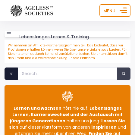
MENU
Lebenslanges Lernen & Training
Wir nehmen an Affiliate-Partnerprogrammen teil. Das bedeutet, dass wir
Provisionen erhalten können, wenn Sie über unsere Links etwas kaufen. Für
Sie entstehen dadurch keinerlei zusätzliche Kosten. Sie unterstützen damit
den Erhalt und die Weiterentwicklung unsere Plattform.
Lernen und wachsen
hört nie auf.
Lebenslanges
Lernen, Karrierewechsel und der Austausch mit
jüngeren Generationen
halten uns jung.
Lassen Sie
sich
auf dieser Plattform von anderen
inspirieren
und
erfahren Sie mehr über ihren Weg.
Finden Sie
auf